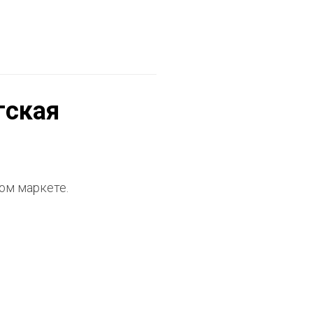
гская
ом маркете.