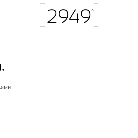
.
вами.