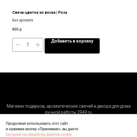
Свеча-цветок из воска | Роза
Без аромата
800
р.
Добавить в корзину
Магазин подарков, ароматических свечей и декора для дома
ручной работы 2949.ru
Сделано в Санкт-Петербурге
Продолжая использовать этот сайт
ИП Кеннеди Шон Франсис
и нажимая кнопку «Принимаю», вы даете
ОГРНИП 323470400084033
согласие на обработку файлов cookie