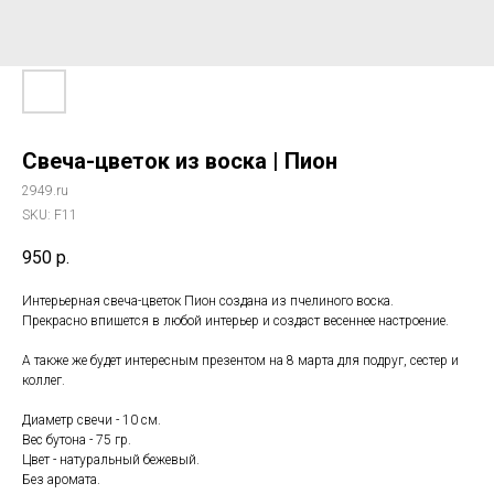
Свеча-цветок из воска | Пион
2949.ru
SKU:
F11
950
р.
Интерьерная свеча-цветок Пион создана из пчелиного воска.
Прекрасно впишется в любой интерьер и создаст весеннее настроение.
А также же будет интересным презентом на 8 марта для подруг, сестер и
коллег.
Диаметр свечи - 10 см.
Вес бутона - 75 гр.
Цвет - натуральный бежевый.
Без аромата.