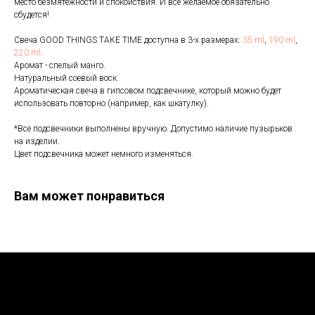
место безмятежности и спокойствия. И все желаемое обязательно
сбудется!
Свеча GOOD THINGS TAKE TIME доступна в 3-х размерах:
35 ml
,
190 ml
,
220 ml
.
Аромат - спелый манго.
Натуральный соевый воск.
Ароматическая свеча в гипсовом подсвечнике, который можно будет
использовать повторно (например, как шкатулку).
*Все подсвечники выполнены вручную. Допустимо наличие пузырьков
на изделии.
Цвет подсвечника может немного изменяться.
Вам может понравиться